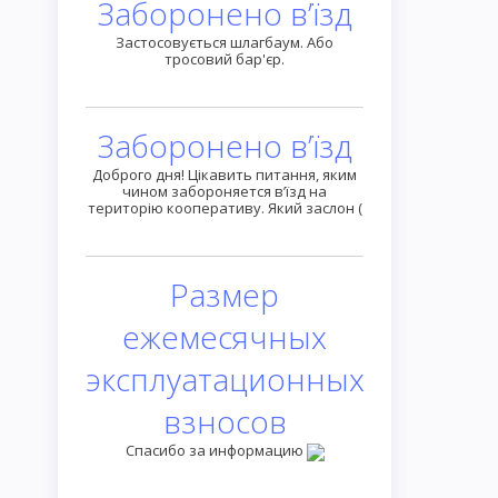
Заборонено в’їзд
Застосовується шлагбаум. Або
тросовий бар'єр.
Заборонено в’їзд
Доброго дня! Цікавить питання, яким
чином забороняется в’їзд на
територію кооперативу. Який заслон (
Размер
ежемесячных
эксплуатационных
взносов
Спасибо за информацию