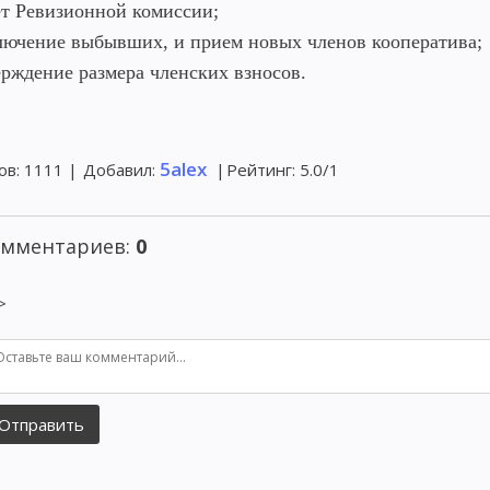
ет Ревизионной комиссии;
лючение выбывших, и прием новых членов кооператива;
ерждение размера членских взносов.
5alex
ов
:
1111
|
Добавил
:
|
Рейтинг
:
5.0
/
1
омментариев
:
0
>
Отправить