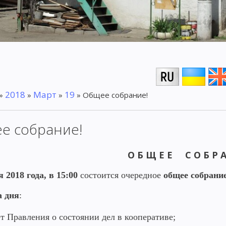
2018
Март
19
»
»
»
» Общее собрание!
е собрание!
О Б Щ Е Е С О Б Р А 
я 201
8
года, в 15:00
состоится
очередное
общее собрани
а дня
:
ет Правления о состоянии дел в кооперативе;