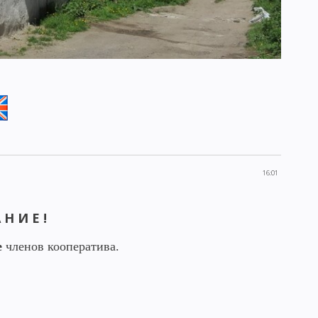
16:01
Н И Е !
е
членов кооператива.